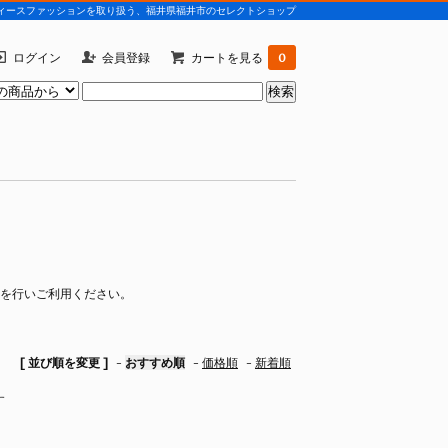
)などレディースファッションを取り扱う、福井県福井市のセレクトショップ
ログイン
会員登録
カートを見る
0
を行いご利用ください。
[ 並び順を変更 ]
-
おすすめ順
-
価格順
-
新着順
す