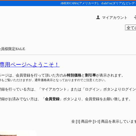
AMERICANA(アメリカーナ)、dahl'ia(ダリア
マイアカウント
会員様限定SALE
専用ページへようこそ！
ページは、会員登録を行って頂いた方のみ
特別価格
と
割引率
が表示されます。
外もご覧いただけますが、通常価格表示となっておりますのでご注意ください。
登録を行っている方は、「
マイアカウント
」または「
ログイン
」ボタンよりログイン
登録がお済みでない方は、「
会員登録
」ボタンより、会員登録をお願い致します。
全 [1] 商品中 [1-1] 商品を表示していま