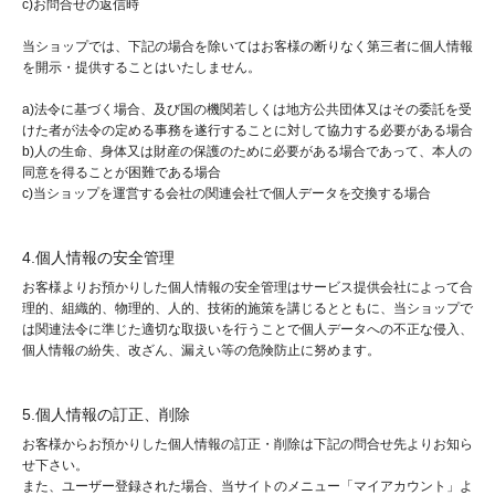
c)お問合せの返信時
当ショップでは、下記の場合を除いてはお客様の断りなく第三者に個人情報
を開示・提供することはいたしません。
a)法令に基づく場合、及び国の機関若しくは地方公共団体又はその委託を受
けた者が法令の定める事務を遂行することに対して協力する必要がある場合
b)人の生命、身体又は財産の保護のために必要がある場合であって、本人の
同意を得ることが困難である場合
c)当ショップを運営する会社の関連会社で個人データを交換する場合
4.個人情報の安全管理
お客様よりお預かりした個人情報の安全管理はサービス提供会社によって合
理的、組織的、物理的、人的、技術的施策を講じるとともに、当ショップで
は関連法令に準じた適切な取扱いを行うことで個人データへの不正な侵入、
個人情報の紛失、改ざん、漏えい等の危険防止に努めます。
5.個人情報の訂正、削除
お客様からお預かりした個人情報の訂正・削除は下記の問合せ先よりお知ら
せ下さい。
また、ユーザー登録された場合、当サイトのメニュー「マイアカウント」よ