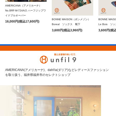
AMERICANA（アメリカーナ）
No.BRF-M-724A/2 ハーフジップワ
イドプルオーバー
BONNE MAISON（ボンメゾン）
BONNE MA
16,000円(税込17,600円)
Boreal ソックス 靴下
Le Bois 
3,600円(税込3,960円)
3,600円(税込
AMERICANA(アメリカーナ)、dahl'ia(ダリア)などレディースファッション
を取り扱う、福井県福井市のセレクトショップ