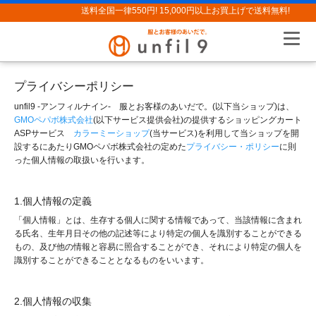
送料全国一律550円! 15,000円以上お買上げで送料無料!
プライバシーポリシー
unfil9 -アンフィルナイン- 服とお客様のあいだで。(以下当ショップ)は、
GMOペパボ株式会社
(以下サービス提供会社)の提供するショッピングカート
ASPサービス
カラーミーショップ
(当サービス)を利用して当ショップを開
設するにあたりGMOペパボ株式会社の定めた
プライバシー・ポリシー
に則
った個人情報の取扱いを行います。
1.個人情報の定義
「個人情報」とは、生存する個人に関する情報であって、当該情報に含まれ
る氏名、生年月日その他の記述等により特定の個人を識別することができる
もの、及び他の情報と容易に照合することができ、それにより特定の個人を
識別することができることとなるものをいいます。
2.個人情報の収集