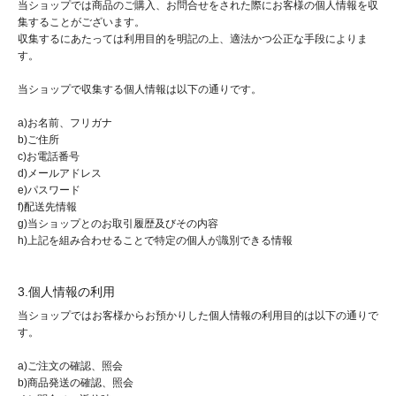
当ショップでは商品のご購入、お問合せをされた際にお客様の個人情報を収
集することがございます。
収集するにあたっては利用目的を明記の上、適法かつ公正な手段によりま
す。
当ショップで収集する個人情報は以下の通りです。
a)お名前、フリガナ
b)ご住所
c)お電話番号
d)メールアドレス
e)パスワード
f)配送先情報
g)当ショップとのお取引履歴及びその内容
h)上記を組み合わせることで特定の個人が識別できる情報
3.個人情報の利用
当ショップではお客様からお預かりした個人情報の利用目的は以下の通りで
す。
a)ご注文の確認、照会
b)商品発送の確認、照会