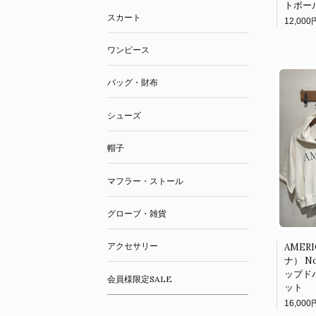
トボー
スカート
12,000
ワンピース
バッグ・財布
シューズ
帽子
マフラー・ストール
グローブ・雑貨
アクセサリー
AMER
ナ） No
ップド
会員様限定SALE
ット
16,000