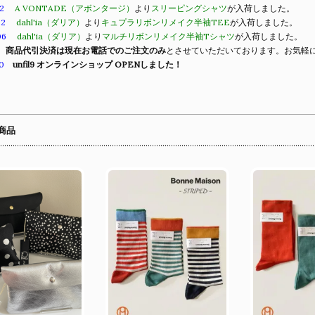
2
A VONTADE（アボンタージ）
より
スリーピングシャツ
が入荷しました。
22
dahl'ia（ダリア）
より
キュプラリボンリメイク半袖TEE
が入荷しました。
06
dahl'ia（ダリア）
より
マルチリボンリメイク半袖Tシャツ
が入荷しました。
商品代引決済は現在お電話でのご注文のみ
とさせていただいております。お気軽
0
unfil9 オンラインショップ OPENしました！
商品