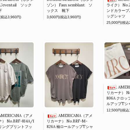
'eventail ソック
ゾン） Faux semblant ソ
ライク） No.2
下
ックス 靴下
ンドカラープ
ッグシャツ
(税込3,960円)
3,600円(税込3,960円)
25,000円(税込2
AMER
リカーナ） No
806A クロ
ルアップTシ
12,500円(税込1
AMERICANA（アメ
AMERICANA（アメ
 No.BRF-814A/1
リカーナ） No.BRF-M-
リングプリントフッ
826A 袖ロールアップTシャ