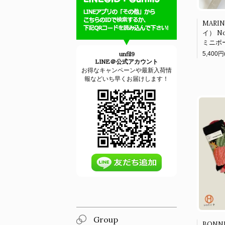
MARI
イ） N
ミニポ
5,400円
unfil9
LINE＠公式アカウント
お得なキャンペーンや最新入荷情
報などいち早くお届けします！
Group
BONN