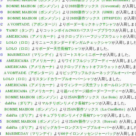
6
BONNE MAISON（ボンメゾン）
より
26SS新作ソックス（L'eventail）
が入荷
09
BONNE MAISON（ボンメゾン）
より
26SS新作ソックス（UNIS）
が入荷しま
09
BONNE MAISON（ボンメゾン）
より
26SS新作ソックス（STRIPED）
が入荷
02
A VONTADE（アボンタージ）
より
ボーダーモックネックTシャツ
が入荷しま
9
TANG!（タング）
より
コットンボイル2WAYパフスリーブブラウス
が入荷しま
3
AMERICANA（アメリカーナ）
より
クロップドハーフジップスウェット
が入荷
2
LOLO（ロロ）
より
ニュースタンダードギンガムチェックシャツ
が入荷しまし
9
LOLO（ロロ）
より
ボーダー天竺長袖Tシャツ
が入荷しました。
03
MARINEDAY（マリンデイ）
より
ゴートスキンミニポーチ
が入荷しました。
8
AMERICANA（アメリカーナ）
より
ワイドフルジップフーディー
が入荷しまし
2
AMERICANA（アメリカーナ）
より
クロップドカットオフスウェット
が入荷し
A VONTADE（アボンタージ）
より
ビッグワッフルクルーネックプルオーバー
が
LOLO（ロロ）
より
スタンドカラープルオーバーシャツ
が入荷しました。
9
AMERICANA（アメリカーナ）
より
ヴィンテージ天竺フットボールロングスリー
1
AMERICANA（アメリカーナ）
より
超ハイゲージ細ボーダーフーディー
が入荷
8
BONNE MAISON（ボンメゾン）
より
25AW新作ソックス（Le Bois）
が入荷し
7
dahl'ia（ダリア）
より
マルチリボンリメイク長袖Tシャツ
が入荷しました。
BONNE MAISON（ボンメゾン）
より
25AW新作ソックス（La Cueillette）
が入
7
dahl'ia（ダリア）
より
キュプラリボンリメイク長袖Tシャツ
が入荷しました。
5
BONNE MAISON（ボンメゾン）
より
25AW新作ソックス（Boreal）
が入荷し
8
dahl'ia（ダリア）
より
ビッグカラーロングスリーブプルオーバー
が入荷しまし
1
MARINEDAY（マリンデイ）
より
66ナイロンメッセンジャーバッグ
が入荷しま