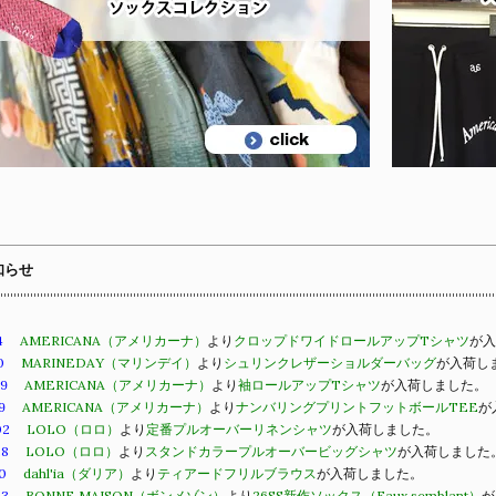
知らせ
4
AMERICANA（アメリカーナ）
より
クロップドワイドロールアップTシャツ
が入
0
MARINEDAY（マリンデイ）
より
シュリンクレザーショルダーバッグ
が入荷し
09
AMERICANA（アメリカーナ）
より
袖ロールアップTシャツ
が入荷しました。
9
AMERICANA（アメリカーナ）
より
ナンバリングプリントフットボールTEE
が
02
LOLO（ロロ）
より
定番プルオーバーリネンシャツ
が入荷しました。
28
LOLO（ロロ）
より
スタンドカラープルオーバービッグシャツ
が入荷しました
0
dahl'ia（ダリア）
より
ティアードフリルブラウス
が入荷しました。
23
BONNE MAISON（ボンメゾン）
より
26SS新作ソックス（Faux semblant）
が