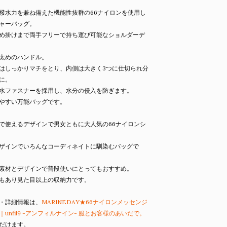
撥水力を兼ね備えた機能性抜群の66ナイロンを使用し
ャーバッグ。
め掛けまで両手フリーで持ち運び可能なショルダーデ
太めのハンドル。
はしっかりマチをとり、内側は大きく3つに仕切られ分
に。
水ファスナーを採用し、水分の侵入を防ぎます。
やすい万能バッグです。
で使えるデザインで男女ともに大人気の66ナイロンシ
ザインでいろんなコーディネイトに馴染むバッグで
素材とデザインで普段使いにとってもおすすめ。
もあり見た目以上の収納力です。
・詳細情報は、
MARINEDAY★66ナイロンメッセンジ
unfil9 -アンフィルナイン- 服とお客様のあいだで。
だけます。