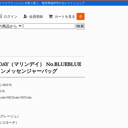
)などレディースファッションを取り扱う、福井県福井市のセレクトショップ
ログイン
会員登録
カートを見る
0
EDAY（マリンデイ） No.BLUEBLUE
ロンメッセンジャーバッグ
100％
0％
m×H23cm×D17cm
E（グレージュ）
E（コヨーテ）