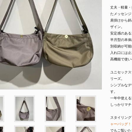
丈夫・軽量・
たメッセンジ
肩掛けから斜
ザイン。
安定感のある
半月型の本体
別収納が可能
入れ口には止
高機能で使い
ユニセックス
リーズ。
シンプルなデ
す。
一年中使える
しっかりマチ
スタイリング
ャーバッグ！｜
でもご覧いた