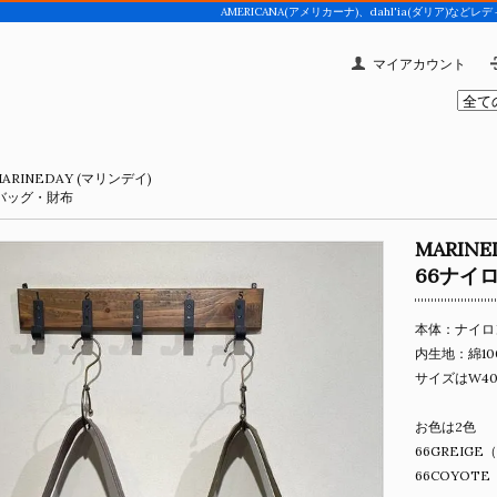
AMERICANA(アメリカーナ)、dahl'ia(ダリア
マイアカウント
ARINEDAY (マリンデイ)
バッグ・財布
MARIN
66ナイ
本体：ナイロン
内生地：綿10
サイズはW40c
お色は2色
66GREIG
66COYOT