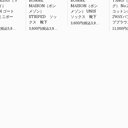
NEDAY（マ
BONNE
BONNE
TANG!
イ）
MAISON（ボン
MAISON（ボン
グ） No.2
ON ゴート
メゾン）
メゾン） UNIS
コットン
ミニポー
STRIPED ソッ
ソックス 靴下
2WAY
クス 靴下
ブブラウ
3,600円(税込3,960円)
5,400円(税込5,940円)
3,600円(税込3,960円)