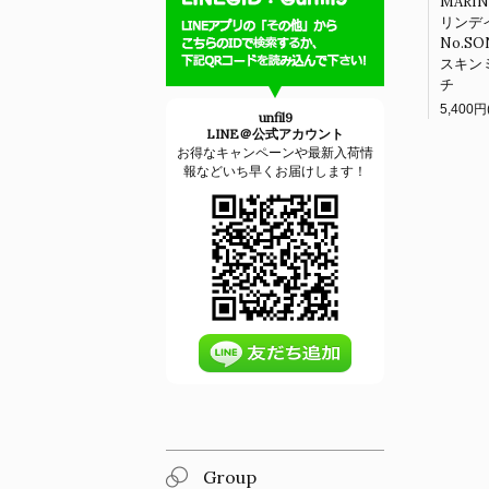
MARI
リンデ
No.S
スキン
チ
unfil9
LINE＠公式アカウント
お得なキャンペーンや最新入荷情
報などいち早くお届けします！
Group