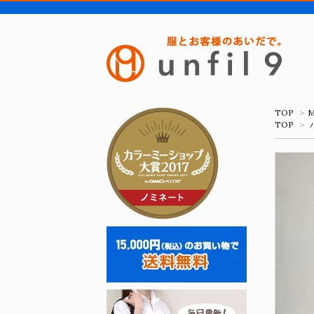
TOP
>
M
TOP
>