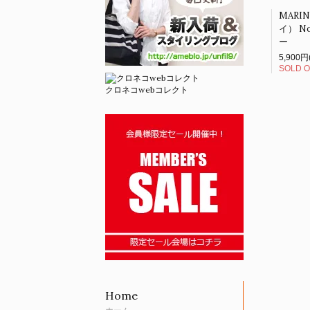
MARI
イ） N
ー
5,900円
SOLD 
クロネコwebコレクト
Home