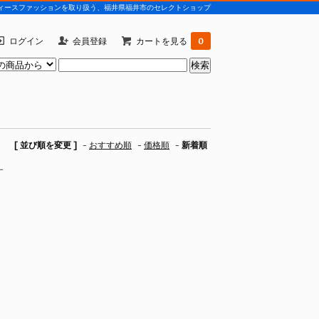
)などレディースファッションを取り扱う、福井県福井市のセレクトショップ
ログイン
会員登録
カートを見る
0
[ 並び順を変更 ]
-
おすすめ順
-
価格順
-
新着順
す