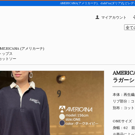
AMERICANA(アメリカーナ)、dahl'ia(ダリア
マイアカウント
MERICANA (アメリカーナ)
トップス
カットソー
AMERI
ラガーシ
本体：再生繊維
リブ部分：コ
別布：コットン
ONEサイズ
身幅：62 前
※商品によっ