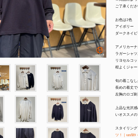
ご了承くださ
お色は2色
アイボリー
ダークネイビ
アメリカーナ
ラガーシャツ
リヨセルコッ
程よくジャー
旬の着こなし
長めの着丈で
左胸のロゴ刺
上品な光沢感
いオススメの
スタイリング
ツ！｜unfi