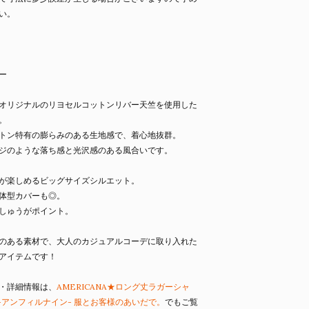
い。
ー
オリジナルのリヨセルコットンリバー天竺を使用した
。
トン特有の膨らみのある生地感で、着心地抜群。
ジのような落ち感と光沢感のある風合いです。
が楽しめるビッグサイズシルエット。
体型カバーも◎。
しゅうがポイント。
のある素材で、大人のカジュアルコーデに取り入れた
アイテムです！
・詳細情報は、
AMERICANA★ロング丈ラガーシャ
l9 -アンフィルナイン- 服とお客様のあいだで。
でもご覧