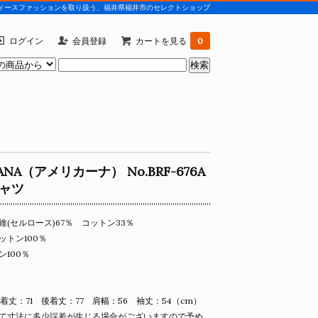
)などレディースファッションを取り扱う、福井県福井市のセレクトショップ
ログイン
会員登録
カートを見る
0
CANA（アメリカーナ） No.BRF-676A
ャツ
(セルロース)67％ コットン33％
ットン100％
100％
着丈：71 後着丈：77 肩幅：56 袖丈：54（cm）
て寸法に多少誤差が生じる場合がございますので予め