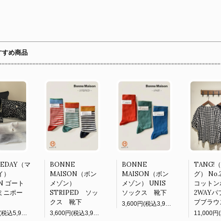
すすめ商品
NEDAY（マ
BONNE
BONNE
TANG!
イ）
MAISON（ボン
MAISON（ボン
グ） No.2
ON ゴート
メゾン）
メゾン） UNIS
コットン
ミニポー
STRIPED ソッ
ソックス 靴下
2WAY
クス 靴下
ブブラウ
3,600円(税込3,960円)
5,400円(税込5,940円)
3,600円(税込3,960円)