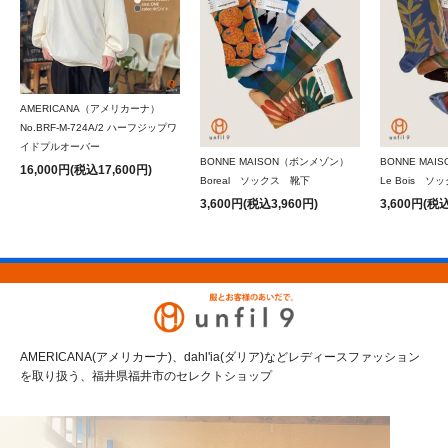
AMERICANA（アメリカーナ）
No.BRF-M-724A/2 ハーフジップワ
イドプルオーバー
BONNE MAISON（ボンメゾン）
BONNE MA
16,000円(税込17,600円)
Boreal ソックス 靴下
Le Bois 
3,600円(税込3,960円)
3,600円(税込
AMERICANA(アメリカーナ)、dahl'ia(ダリア)などレディースファッション
を取り扱う、福井県福井市のセレクトショップ