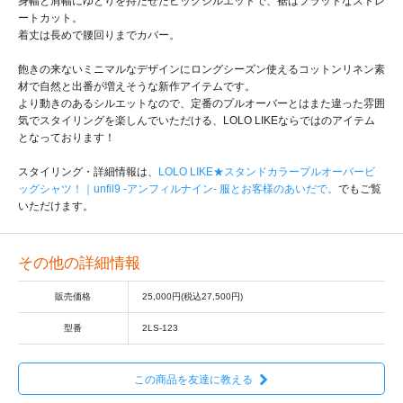
身幅と肩幅にゆとりを持たせたビッグシルエットで、裾はフラットなストレ
ートカット。
着丈は長めで腰回りまでカバー。
飽きの来ないミニマルなデザインにロングシーズン使えるコットンリネン素
材で自然と出番が増えそうな新作アイテムです。
より動きのあるシルエットなので、定番のプルオーバーとはまた違った雰囲
気でスタイリングを楽しんでいただける、LOLO LIKEならではのアイテム
となっております！
スタイリング・詳細情報は、
LOLO LIKE★スタンドカラープルオーバービ
ッグシャツ！｜unfil9 -アンフィルナイン- 服とお客様のあいだで。
でもご覧
いただけます。
その他の詳細情報
販売価格
25,000円(税込27,500円)
型番
2LS-123
この商品を友達に教える