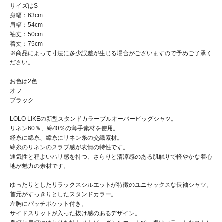
サイズはS
身幅：63cm
肩幅：54cm
袖丈：50cm
着丈：75cm
※商品によって寸法に多少誤差が生じる場合がございますので予めご了承く
ださい。
お色は2色
オフ
ブラック
LOLO LIKEの新型スタンドカラープルオーバービッグシャツ。
リネン60％、綿40％の薄手素材を使用。
経糸に綿糸、緯糸にリネン糸の交織素材。
緯糸のリネンのスラブ感が表情の特性です。
通気性と程よいハリ感を持つ、さらりと清涼感のある肌触りで軽やかな着心
地が魅力の素材です。
ゆったりとしたリラックスシルエットが特徴のユニセックスな長袖シャツ。
首元がすっきりとしたスタンドカラー。
左胸にパッチポケット付き。
サイドスリットが入った抜け感のあるデザイン。