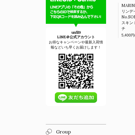
MARI
リンデ
No.S
スキン
チ
unfil9
LINE＠公式アカウント
お得なキャンペーンや最新入荷情
報などいち早くお届けします！
Group