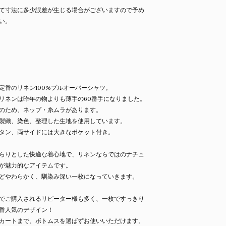
て寸法に多少誤差が生じる場合がございますので予め
い。
定番のリネン100%プルオーバーシャツ。
リネンは昨年の物よりも薄手の60番手になりました。
のため、ネップ・糸ムラがあります。
製織、染色、整理した生地を使用しています。
タン、両サイドには大きなポケット付き。
らりとした快適な着心地で、リネンならではのナチュ
が魅力的なアイテムです。
どやわらかく、馴染み深い一枚になっていきます。
でご購入されるリピーター様も多く、一枚ですっきり
番人気のデザイン！
カートまで、ボトムスを選ばずお使いいただけます。