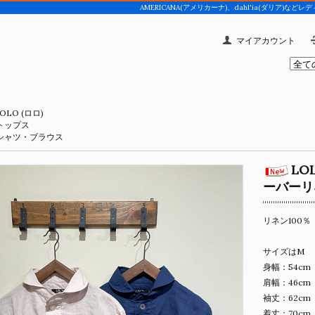
AMERICANA(アメリカーナ)、dahl'ia(ダリア
マイアカウント
OLO (ロロ)
トップス
シャツ・ブラウス
LO
ーバーリ
リネン100％
サイズはM
身幅：54cm
肩幅：46cm
袖丈：62cm
着丈：70cm