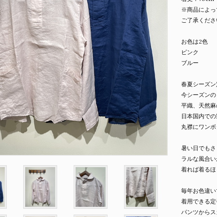
※商品によっ
ご了承くださ
お色は2色
ピンク
ブルー
春夏シーズン
今シーズンの
平織、天然麻
日本国内での
丸襟にワンボ
暑い日でもさ
ラルな風合い
着れば着るほ
毎年お色違い
着用できる定
パンツからス