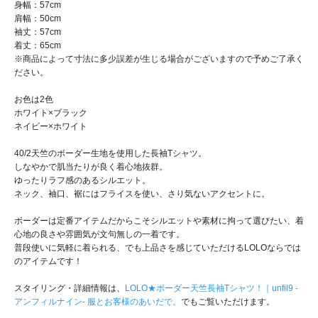
身幅：57cm
肩幅：50cm
袖丈：57cm
着丈：65cm
※商品によって寸法に多少誤差が生じる場合がございますので予めご了承く
ださい。
お色は2色
ホワイト×ブラック
ネイビー×ホワイト
40/2天竺のボーダー生地を使用した長袖Tシャツ。
しなやかで肌当たりが良く着心地抜群。
ゆったりラフ感のあるシルエット。
ネック、袖口、裾にはフライスを使い、さり気ないアクセントに。
ボーダーは定番アイテムだからこそシルエットや素材に拘って選びたい、着
心地の良さや雰囲気が文句無しの一着です。
普段使いに気軽に着られる、でも上品さを感じていただけるLOLOならでは
のアイテムです！
スタイリング・詳細情報は、
LOLO★ボーダー天竺長袖Tシャツ！｜unfil9 -
アンフィルナイン- 服とお客様のあいだで。
でもご覧いただけます。