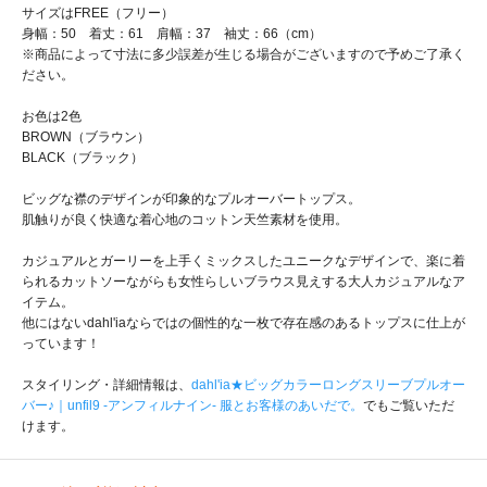
サイズはFREE（フリー）
身幅：50 着丈：61 肩幅：37 袖丈：66（cm）
※商品によって寸法に多少誤差が生じる場合がございますので予めご了承く
ださい。
お色は2色
BROWN（ブラウン）
BLACK（ブラック）
ビッグな襟のデザインが印象的なプルオーバートップス。
肌触りが良く快適な着心地のコットン天竺素材を使用。
カジュアルとガーリーを上手くミックスしたユニークなデザインで、楽に着
られるカットソーながらも女性らしいブラウス見えする大人カジュアルなア
イテム。
他にはないdahl'iaならではの個性的な一枚で存在感のあるトップスに仕上が
っています！
スタイリング・詳細情報は、
dahl'ia★ビッグカラーロングスリーブプルオー
バー♪｜unfil9 -アンフィルナイン- 服とお客様のあいだで。
でもご覧いただ
けます。