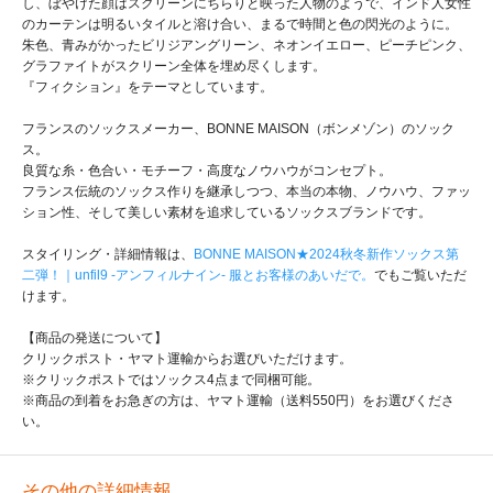
し、ぼやけた顔はスクリーンにちらりと映った人物のようで、インド人女性
のカーテンは明るいタイルと溶け合い、まるで時間と色の閃光のように。
朱色、青みがかったビリジアングリーン、ネオンイエロー、ピーチピンク、
グラファイトがスクリーン全体を埋め尽くします。
『フィクション』をテーマとしています。
フランスのソックスメーカー、BONNE MAISON（ボンメゾン）のソック
ス。
良質な糸・色合い・モチーフ・高度なノウハウがコンセプト。
フランス伝統のソックス作りを継承しつつ、本当の本物、ノウハウ、ファッ
ション性、そして美しい素材を追求しているソックスブランドです。
スタイリング・詳細情報は、
BONNE MAISON★2024秋冬新作ソックス第
二弾！｜unfil9 -アンフィルナイン- 服とお客様のあいだで。
でもご覧いただ
けます。
【商品の発送について】
クリックポスト・ヤマト運輸からお選びいただけます。
※クリックポストではソックス4点まで同梱可能。
※商品の到着をお急ぎの方は、ヤマト運輸（送料550円）をお選びくださ
い。
その他の詳細情報