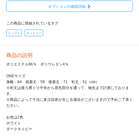
オプションの値段詳細
この商品に登録されているタグ
トップス
カットソー
商品の説明
ポリエステル96％ ポリウレタン4％
ONEサイズ
身幅：64 前着丈：59 後着丈：71 裄丈：51（cm）
※裄丈は後ろ襟ぐり中央から肩先部分を通って、袖先まで計測しておりま
す。
※商品によって寸法に多少誤差が生じる場合がございますので予めご了承く
ださい。
お色は2色
ホワイト
ダークネイビー