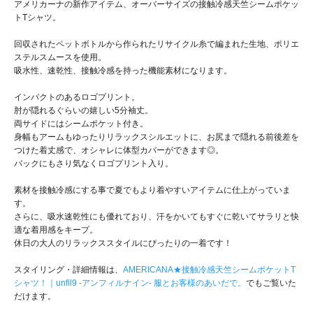
アメリカーナの新作アイテム、オーバーサイズの接触冷感天竺シームポケッ
トTシャツ。
回収されたペットボトルから作られたリサイクル糸で編まれた生地、ポリエ
ステルスムースを使用。
吸水性、速乾性、接触冷感を持った機能素材になります。
インパクトのあるロゴプリント。
肘が隠れるぐらいの嬉しい5分袖丈。
両サイドにはシームポケット付き。
身幅もアームもゆったりリラックスシルエットに、お尻まで隠れる前後差を
つけた着丈感で、オシャレに体型カバーができます◎。
バックにもさり気なくロゴプリント入り。
素材を接触冷感にする事で夏でもより着やすいアイテムに仕上がっていま
す。
さらに、吸水速乾性にも優れており、汗をかいてもすぐに乾いてサラリと快
適な着用感をキープ。
休日の大人のリラックススタイルにぴったりの一着です！
スタイリング・詳細情報は、
AMERICANA★接触冷感天竺シームポケットT
シャツ！｜unfil9 -アンフィルナイン- 服とお客様のあいだで。
でもご覧いた
だけます。