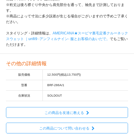
※裄丈は後ろ襟ぐり中央から肩先部分を通って、袖先まで計測しておりま
す。
※商品によって寸法に多少誤差が生じる場合がございますので予めご了承く
ださい。
スタイリング・詳細情報は、
AMERICANA★スーピマ裏毛定番クルーネック
スウェット ｜unfil9 -アンフィルナイン- 服とお客様のあいだで。
でもご覧い
ただけます。
その他の詳細情報
販売価格
12,500円(税込13,750円)
型番
BRF-286A/1
在庫状況
SOLDOUT
この商品を友達に教える
この商品について問い合わせる