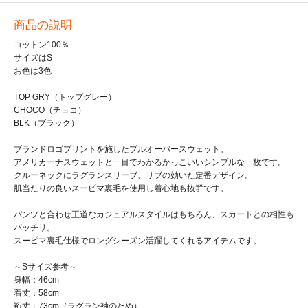
商品の説明
コットン100％
サイズはS
お色は3色
TOP GRY（トップグレー）
CHOCO（チョコ）
BLK（ブラック）
ブランドロゴプリントを施したプルオーバースウェット。
アメリカーナスウェットと一目でわかるかっこいいシンプルな一枚です。
クルーネックにラグランスリーブ、リブの効いた定番デザイン。
肌当たりの良いスーピマ裏毛を使用し着心地も抜群です。
パンツと合わせ王道なカジュアルスタイルはもちろん、スカートとの相性も
バッチリ。
スーピマ裏毛仕様でロングシーズン活躍してくれるアイテムです。
～Sサイズ参考～
身幅：46cm
着丈：58cm
裄丈：73cm（ラグラン袖のため）