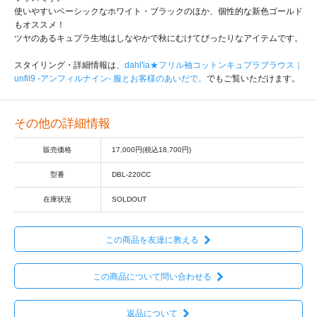
使いやすいベーシックなホワイト・ブラックのほか、個性的な新色ゴールド
もオススメ！
ツヤのあるキュプラ生地はしなやかで秋にむけてぴったりなアイテムです。
スタイリング・詳細情報は、
dahl'ia★フリル袖コットンキュプラブラウス｜
unfil9 -アンフィルナイン- 服とお客様のあいだで。
でもご覧いただけます。
その他の詳細情報
販売価格
17,000円(税込18,700円)
型番
DBL-220CC
在庫状況
SOLDOUT
この商品を友達に教える
この商品について問い合わせる
返品について