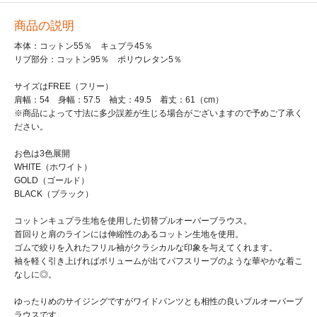
商品の説明
本体：コットン55％ キュプラ45％
リブ部分：コットン95％ ポリウレタン5％
サイズはFREE（フリー）
肩幅：54 身幅：57.5 袖丈：49.5 着丈：61（cm）
※商品によって寸法に多少誤差が生じる場合がございますので予めご了承く
ださい。
お色は3色展開
WHITE（ホワイト）
GOLD（ゴールド）
BLACK（ブラック）
コットンキュプラ生地を使用した切替プルオーバーブラウス。
首回りと肩のラインには伸縮性のあるコットン生地を使用。
ゴムで絞りを入れたフリル袖がクラシカルな印象を与えてくれます。
袖を軽く引き上げればボリュームが出てパフスリーブのような華やかな着こ
なしに◎。
ゆったりめのサイジングですがワイドパンツとも相性の良いプルオーバーブ
ラウスです。