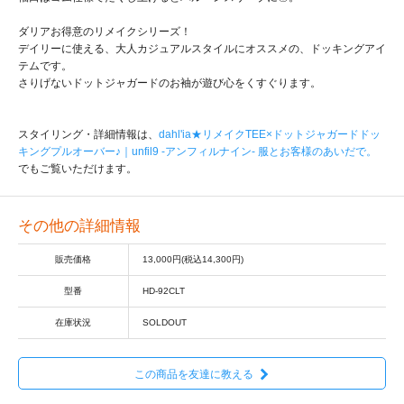
ダリアお得意のリメイクシリーズ！
デイリーに使える、大人カジュアルスタイルにオススメの、ドッキングアイ
テムです。
さりげないドットジャガードのお袖が遊び心をくすぐります。
スタイリング・詳細情報は、
dahl'ia★リメイクTEE×ドットジャガードドッ
キングプルオーバー♪｜unfil9 -アンフィルナイン- 服とお客様のあいだで。
でもご覧いただけます。
その他の詳細情報
販売価格
13,000円(税込14,300円)
型番
HD-92CLT
在庫状況
SOLDOUT
この商品を友達に教える