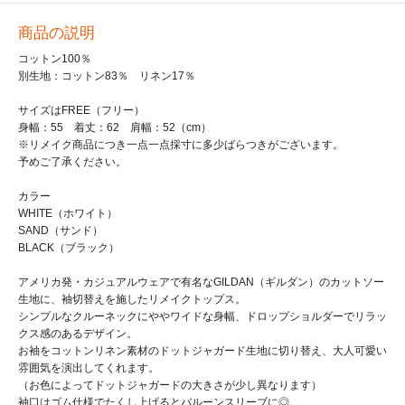
商品の説明
コットン100％
別生地：コットン83％ リネン17％
サイズはFREE（フリー）
身幅：55 着丈：62 肩幅：52（cm）
※リメイク商品につき一点一点採寸に多少ばらつきがございます。
予めご了承ください。
カラー
WHITE（ホワイト）
SAND（サンド）
BLACK（ブラック）
アメリカ発・カジュアルウェアで有名なGILDAN（ギルダン）のカットソー
生地に、袖切替えを施したリメイクトップス。
シンプルなクルーネックにややワイドな身幅、ドロップショルダーでリラッ
クス感のあるデザイン。
お袖をコットンリネン素材のドットジャガード生地に切り替え、大人可愛い
雰囲気を演出してくれます。
（お色によってドットジャガードの大きさが少し異なります）
袖口はゴム仕様でたくし上げるとバルーンスリーブに◎。