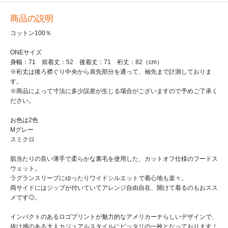
商品の説明
コットン100％
ONEサイズ
身幅：71 前着丈：52 後着丈：71 裄丈：82（cm）
※裄丈は後ろ襟ぐり中央から肩先部分を通って、袖先まで計測しておりま
す。
※商品によって寸法に多少誤差が生じる場合がございますので予めご了承く
ださい。
お色は2色
Mグレー
スミクロ
肌当たりの良い薄手で柔らかな裏毛を使用した、カットオフ仕様のフードス
ウェット。
ラグランスリーブにゆったりワイドシルエットで着心地も楽々。
両サイドにはジップが付いていてアレンジ自由自在、開けて着るのもおスス
メです◎。
インパクトのあるロゴプリントが魅力的なアメリカーナらしいデザインで、
抜け感のある大人カジュアルスタイルにピッタリの一枚となっております！