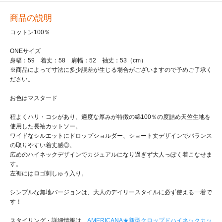
商品の説明
コットン100％
ONEサイズ
身幅：59 着丈：58 肩幅：52 袖丈：53（cm）
※商品によって寸法に多少誤差が生じる場合がございますので予めご了承く
ださい。
お色はマスタード
程よくハリ・コシがあり、適度な厚みが特徴の綿100％の度詰め天竺生地を
使用した長袖カットソー。
ワイドなシルエットにドロップショルダー、ショート丈デザインでバランス
の取りやすい着丈感◎。
広めのハイネックデザインでカジュアルになり過ぎず大人っぽく着こなせま
す。
左裾にはロゴ刺しゅう入り。
シンプルな無地バージョンは、大人のデイリースタイルに必ず使える一着で
す！
スタイリング・詳細情報は、
AMERICANA★新型クロップドハイネックカッ