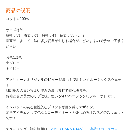
商品の説明
コットン100％
サイズはM
身幅：53 着丈：63 肩幅：49 袖丈：55（cm）
※商品によって寸法に多少誤差が生じる場合がございますので予めご了承く
ださい。
お色は2色
杢グレー
ネイビー
アメリカーナオリジナルの14ゲージ裏毛を使用したクルーネックスウェッ
ト。
肌馴染みの良い程よい厚みの裏毛素材で着心地抜群。
お袖と裾は長めのリブ仕様、使いやすいベーシックなシルエットです。
インパクトのある個性的なプリントが目を惹くデザイン。
定番アイテムとして色んなコーディネートを楽しめるオススメのスウェット
です！
スタイリング・詳細情報は、
AMERICANA★14ゲージ裏毛リバースウィー