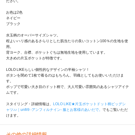
ださい。
お色は2色
ネイビー
ブラック
水玉柄のオーバーサイズシャツ。
程よいハリ感のあるさらりとした肌当たりの良いコットン100％の生地を使
用。
背ヨーク、台襟、ポケットぐちは無地生地を使用しています。
大きめの片玉ポケットが特徴です。
LOLO LIKEらしい個性的なデザインの半袖シャツ！
ボタンを閉めて1枚で着るのはもちろん、羽織としてもお使いいただけま
す。
ポップで可愛い大き目のドット柄で、大人可愛い雰囲気のあるシャツアイテ
ムです。
スタイリング・詳細情報は、
LOLO LIKE★片玉ポケットドット柄ビッグシ
ャツ♪♪｜unfil9 -アンフィルナイン- 服とお客様のあいだで。
でもご覧いただ
けます。
その他の詳細情報