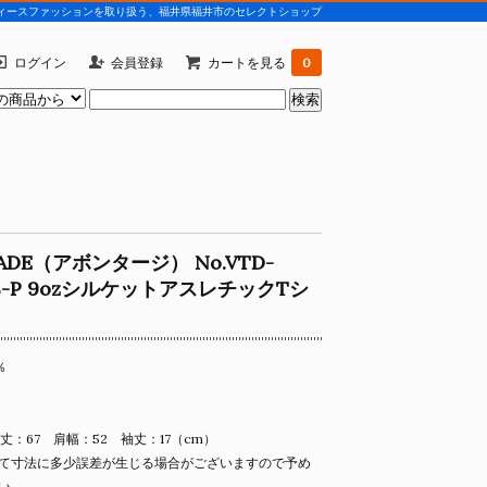
)などレディースファッションを取り扱う、福井県福井市のセレクトショップ
ログイン
会員登録
カートを見る
0
TADE（アボンタージ） No.VTD-
CS-P 9ozシルケットアスレチックTシ
％
丈：67 肩幅：52 袖丈：17（cm）
て寸法に多少誤差が生じる場合がございますので予め
い。