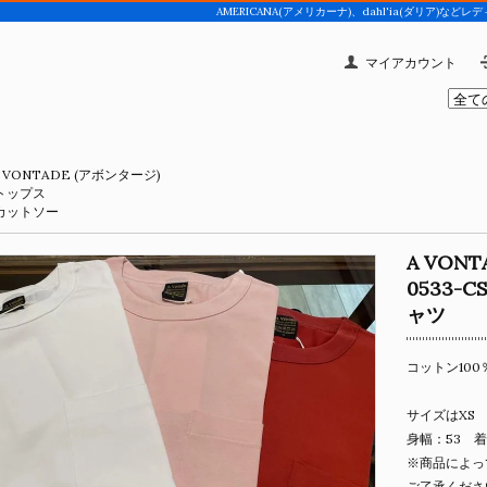
AMERICANA(アメリカーナ)、dahl'ia(ダリア
マイアカウント
 VONTADE (アボンタージ)
トップス
カットソー
A VON
0533-
ャツ
コットン100
サイズはXS
身幅：53 着
※商品によっ
ご了承くださ