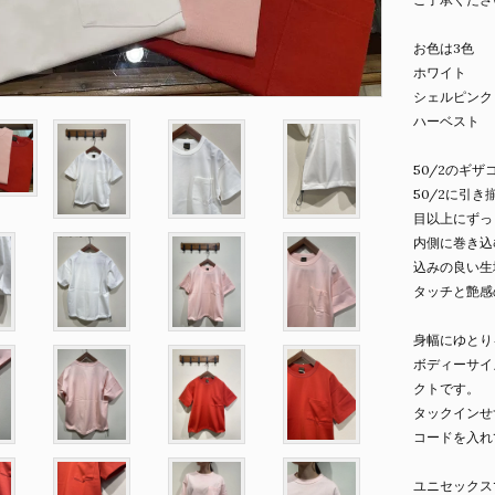
お色は3色
ホワイト
シェルピンク
ハーベスト
50/2のギ
50/2に引
目以上にずっ
内側に巻き込
込みの良い生
タッチと艶感
身幅にゆとり
ボディーサイ
クトです。
タックインせ
コードを入れ
ユニセックス