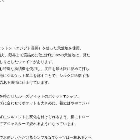
ザコットン（エジプト長綿）を使った天竺地を使用。
き揃え、限界まで度詰めに仕上げた9ozの天竺地は、見た
しりとしたウェイトがあります。
む特殊な紡績機を使用し、度目を最大限に詰めて打ち
地にシルケット加工を施すことで、シルクに匹敵する
のある表情に仕上げています。
を持たせたルーズフィットのポケットTシャツ。
ズに合わせてポケットも大きめに、着丈はややコンパ
ずにシルエットに変化を付けられるよう、裾にドロー
てアジャスターで絞れるようになっています。
でお使いいただけるシンプルなTシャツは一枚あるとヘ