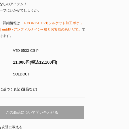
なしのアイテム！
ーブにいかがでしょうか。
・詳細情報は、
A VONTADE★シルケット加工ポケッ
unfil9 -アンフィルナイン- 服とお客様のあいだで。
で
けます。
VTD-0533-CS-P
11,000円(税込12,100円)
SOLDOUT
に基づく表記 (返品など)
この商品について問い合わせる
を友達に教える