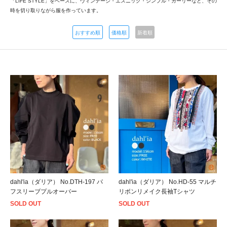
「LIFE STYLE」をベースに、ヴィンテージ・エスニック・シンプル・ガーリーなど、その
時を切り取りながら服を作っています。
おすすめ順
価格順
新着順
dahl'ia（ダリア） No.DTH-197 パ
dahl'ia（ダリア） No.HD-55 マルチ
フスリーブプルオーバー
リボンリメイク長袖Tシャツ
SOLD OUT
SOLD OUT