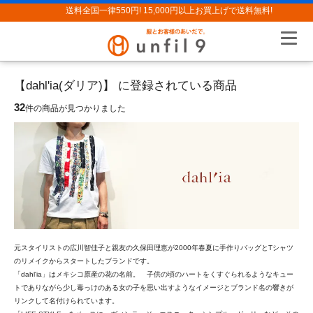
送料全国一律550円! 15,000円以上お買上げで送料無料!
【dahl'ia(ダリア)】 に登録されている商品
32
件の商品が見つかりました
元スタイリストの広川智佳子と親友の久保田理恵が2000年春夏に手作りバッグとTシャツ
のリメイクからスタートしたブランドです。
「dahl'ia」はメキシコ原産の花の名前。 子供の頃のハートをくすぐられるようなキュー
トでありながら少し毒っけのある女の子を思い出すようなイメージとブランド名の響きが
リンクして名付けられています。