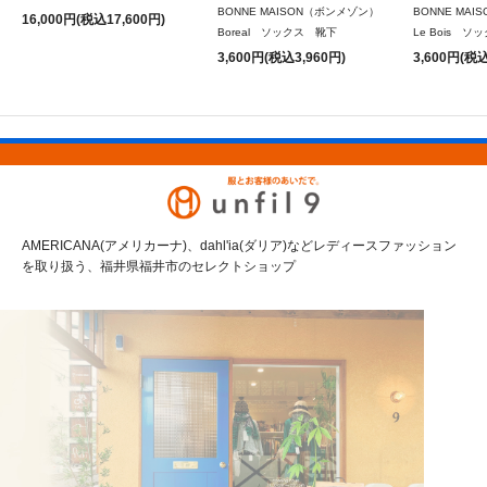
BONNE MAISON（ボンメゾン）
BONNE MA
16,000円(税込17,600円)
Boreal ソックス 靴下
Le Bois 
3,600円(税込3,960円)
3,600円(税込
AMERICANA(アメリカーナ)、dahl'ia(ダリア)などレディースファッション
を取り扱う、福井県福井市のセレクトショップ