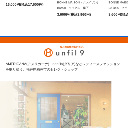
BONNE MAISON（ボンメゾン）
BONNE MA
16,000円(税込17,600円)
Boreal ソックス 靴下
Le Bois 
3,600円(税込3,960円)
3,600円(税込
AMERICANA(アメリカーナ)、dahl'ia(ダリア)などレディースファッション
を取り扱う、福井県福井市のセレクトショップ