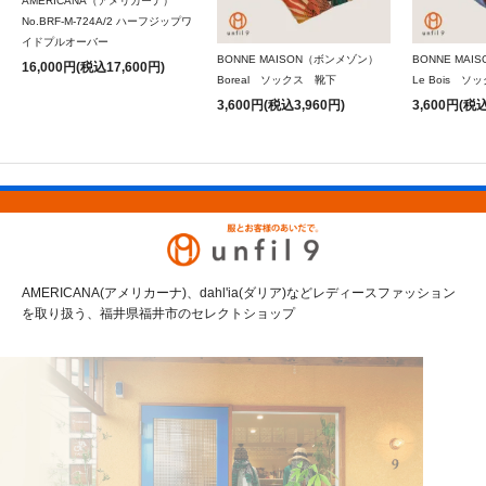
AMERICANA（アメリカーナ）
No.BRF-M-724A/2 ハーフジップワ
イドプルオーバー
BONNE MAISON（ボンメゾン）
BONNE MA
16,000円(税込17,600円)
Boreal ソックス 靴下
Le Bois 
3,600円(税込3,960円)
3,600円(税込
AMERICANA(アメリカーナ)、dahl'ia(ダリア)などレディースファッション
を取り扱う、福井県福井市のセレクトショップ